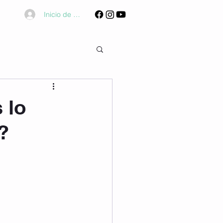
Inicio de sesión
 lo
?