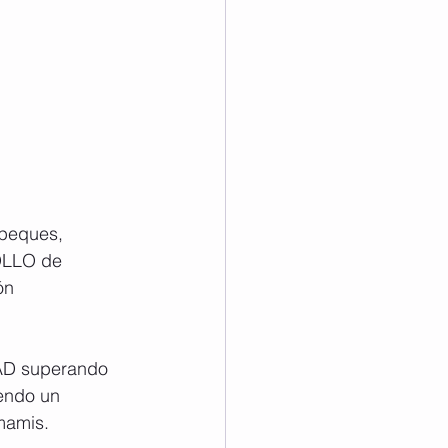
peques, 
OLLO de 
ón 
TAD superando 
endo un 
mamis.